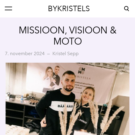
BYKRISTELS
lisati ostukorvi.
Vaata ostukorvi
MISSIOON, VISIOON &
MOTO
7. november 2024
—
Kristel Sepp