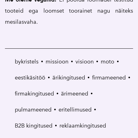
tooteid ega loomset toorainet nagu näiteks
mesilasvaha.
bykristels
missioon
visioon
moto
•
•
•
•
eestikäsitöö
ärikingitused
firmameened
•
•
•
firmakingitused
ärimeened
•
•
pulmameened
eritellimused
•
•
B2B kingitused
reklaamkingitused
•