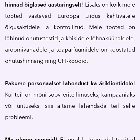
hinnad
õiglased
aastaringselt
! Lisaks on kõik meie
tooted vastavad Euroopa Liidus kehtivatele
õigusaktidele ja kontrollitud. Meie tooted on
läbinud ohutustestid ja kõikidele lõhnaküünaldele,
aroomivahadele ja toaparfüümidele on koostatud
ohutushinnang ning UFI-koodid.
Pakume personaalset lahendust ka äriklientidele!
Kui teil on mõni soov eritellimuseks, kampaaniaks
või ürituseks, siis aitame lahendada teil selle
probleemi.
Me oleme veganid!
Ei poolda loomadel testitud