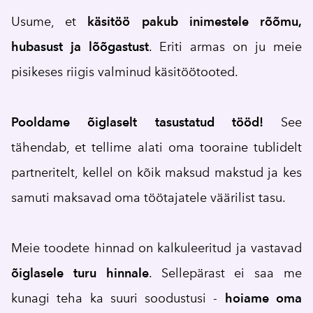
Usume, et
käsitöö pakub inimestele rõõmu,
hubasust ja lõõgastust
. Eriti armas on ju meie
pisikeses riigis valminud käsitöötooted.
Pooldame õiglaselt tasustatud tööd!
See
tähendab, et tellime alati oma tooraine tublidelt
partneritelt, kellel on kõik maksud makstud ja kes
samuti maksavad oma töötajatele väärilist tasu.
Meie toodete hinnad on kalkuleeritud ja vastavad
õiglasele
turu
hinnale
. Sellepärast ei saa me
kunagi teha ka suuri soodustusi -
hoiame
oma