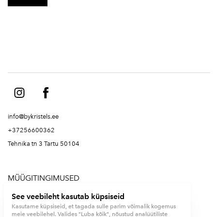
info@bykristels.ee
+37256600362
Tehnika tn 3 Tartu 50104
MÜÜGITINGIMUSED
See veebileht kasutab küpsiseid
PRIVAATSUSPOLIITIKA
Kasutame küpsiseid, et tagada sulle parim võimalik kogemus
meie veebilehel. Valides "Luba kõik", nõustud analüütiliste