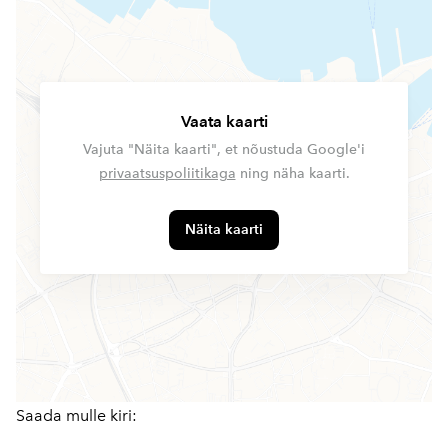
Vaata kaarti
Vajuta "Näita kaarti", et nõustuda Google'i
privaatsuspoliitikaga
ning näha kaarti.
Näita kaarti
Saada mulle kiri: