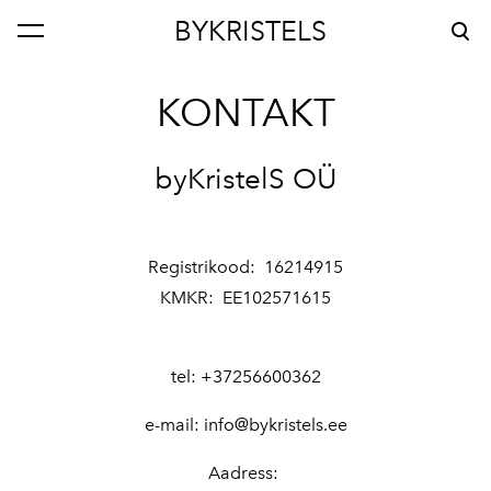
BYKRISTELS
lisati ostukorvi.
Vaata ostukorvi
KONTAKT
byKristelS OÜ
Registrikood: 16214915
KMKR: EE102571615
tel: +37256600362
e-mail:
info@bykristels.ee
Aadress: