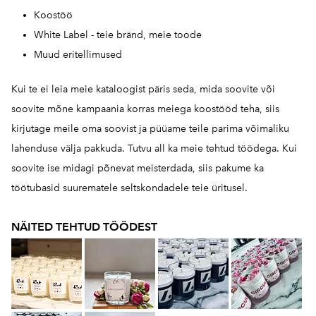
Koostöö
White Label - teie bränd, meie toode
Muud eritellimused
Kui te ei leia meie kataloogist päris seda, mida soovite või
soovite mõne kampaania korras meiega koostööd teha, siis
kirjutage meile oma soovist ja püüame teile parima võimaliku
lahenduse välja pakkuda. Tutvu all ka meie tehtud töödega. Kui
soovite ise midagi põnevat meisterdada, siis pakume ka
töötubasid suurematele seltskondadele teie üritusel.
NÄITED TEHTUD TÖÖDEST