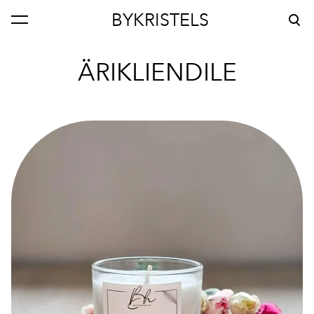
BYKRISTELS
lisati ostukorvi.
Vaata ostukorvi
ÄRIKLIENDILE