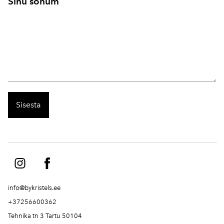
Sinu sõnum
info@bykristels.ee
+37256600362
Tehnika tn 3 Tartu 50104