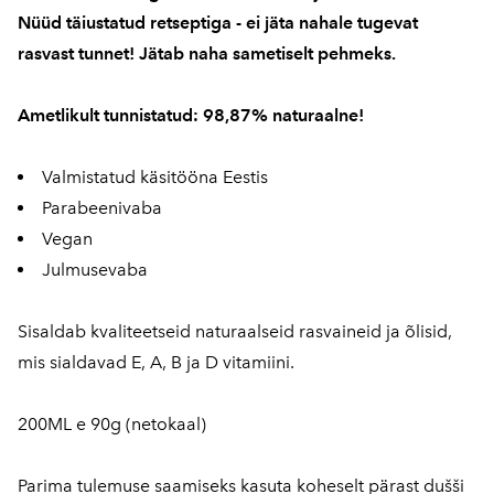
Nüüd täiustatud retseptiga - ei jäta nahale tugevat
rasvast tunnet! Jätab naha sametiselt pehmeks.
Ametlikult tunnistatud: 98,87% naturaalne!
Valmistatud käsitööna Eestis
Parabeenivaba
Vegan
Julmusevaba
Sisaldab kvaliteetseid naturaalseid rasvaineid ja õlisid,
mis sialdavad E, A, B ja D vitamiini.
200ML e 90g (netokaal)
Parima tulemuse saamiseks kasuta koheselt pärast dušši