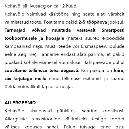
Kehavõi säilivusaeg on ca 12 kuud.
Kehavõid valmivad käsitööna ning saate alati värskelt
valmistatud toote. Postitame pakid
2-5 tööpäeva
jooksul.
Tarneajad võivad muutuda vastavalt Smartposti
töökoormusele ja hooajale
(näiteks suured e-poodide
kampaaniad nagu Must Reede või E-smaspäev, jõulude
eelne aeg jne) - anname endast alati parima, et pakid
jõuaksid kohale esimesel võimalusel. Tähtpäevade puhul
soovitame tellimuse teha aegsasti
. Kui pakiga on
kiire,
siis kirjutage meile
enne tellimuse esitamist ja saame
öelda võimalikult täpse tarneaja.
ALLERGEENID
Kehavõid sisaldavad pähklitest saadud koostisosi.
Allergiliste reaktsioonide vältimiseks testige toodet
väikses koguses nahal. Palun tutvuge enne ostu