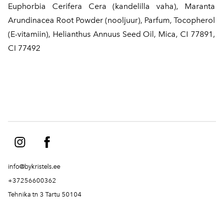
Euphorbia Cerifera Cera (kandelilla vaha), Maranta
Arundinacea Root Powder (nooljuur), Parfum, Tocopherol
(E-vitamiin), Helianthus Annuus Seed Oil, Mica, CI 77891,
CI 77492
info@bykristels.ee
+37256600362
Tehnika tn 3 Tartu 50104