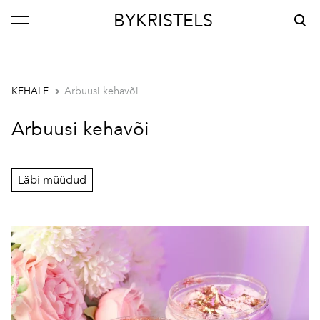
BYKRISTELS
lisati ostukorvi.
Vaata ostukorvi
KEHALE
Arbuusi kehavõi
Arbuusi kehavõi
Läbi müüdud