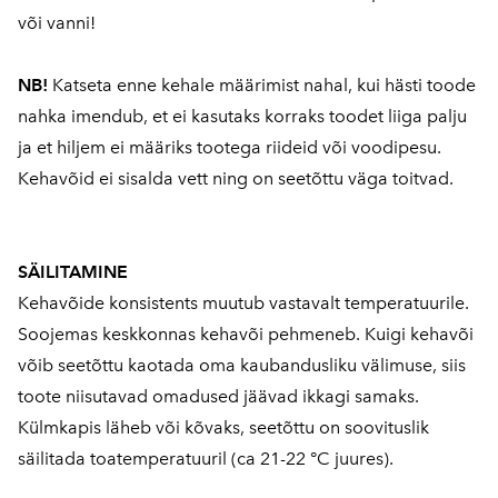
või vanni!
NB!
Katseta enne kehale määrimist nahal, kui hästi toode
nahka imendub, et ei kasutaks korraks toodet liiga palju
ja et hiljem ei määriks tootega riideid või voodipesu.
Kehavõid ei sisalda vett ning on seetõttu väga toitvad.
SÄILITAMINE
Kehavõide konsistents muutub vastavalt temperatuurile.
Soojemas keskkonnas kehavõi pehmeneb. Kuigi kehavõi
võib seetõttu kaotada oma kaubandusliku välimuse, siis
toote niisutavad omadused jäävad ikkagi samaks.
Külmkapis läheb või kõvaks, seetõttu on soovituslik
säilitada toatemperatuuril (ca 21-22 °C juures).