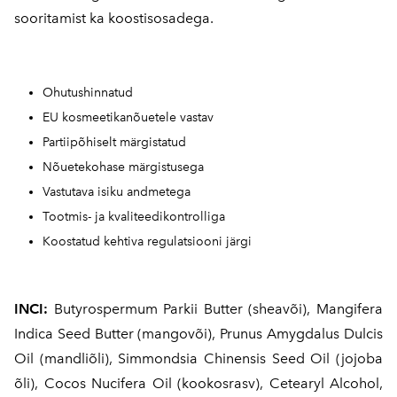
sooritamist ka koostisosadega.
Ohutushinnatud
EU kosmeetikanõuetele vastav
Partiipõhiselt märgistatud
Nõuetekohase märgistusega
Vastutava isiku andmetega
Tootmis- ja kvaliteedikontrolliga
Koostatud kehtiva regulatsiooni järgi
INCI:
Butyrospermum Parkii Butter (sheavõi), Mangifera
Indica Seed Butter (mangovõi), Prunus Amygdalus Dulcis
Oil (mandliõli), Simmondsia Chinensis Seed Oil (jojoba
õli), Cocos Nucifera Oil (kookosrasv), Cetearyl Alcohol,